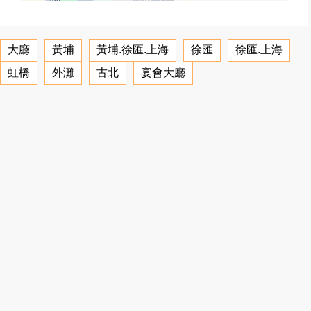
大廳
黃埔
黃埔.徐匯.上海
徐匯
徐匯.上海
虹橋
外灘
古北
宴會大廳